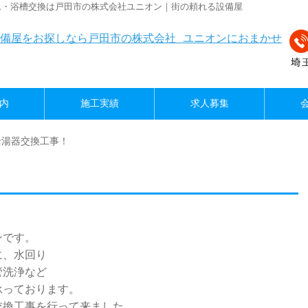
ム・浴槽交換は戸田市の株式会社ユニオン｜街の頼れる設備屋
内
施工実績
求人募集
給湯器交換工事！
ンです。
に、水回り
管洗浄など
承っております。
交換工事を行って来ました。